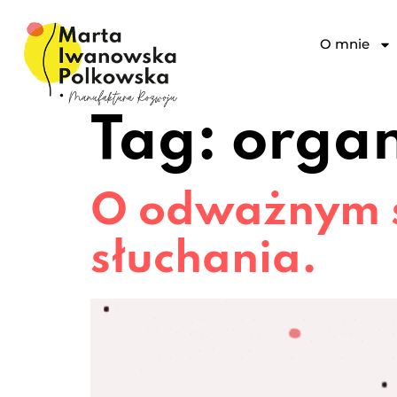
O mnie
Tag:
organ
O odważnym s
słuchania.