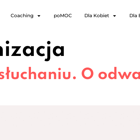
Coaching
poMOC
Dla Kobiet
Dla 
izacja
łuchaniu. O odw