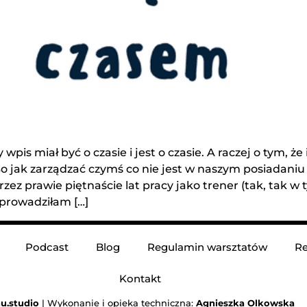
pis miał być o czasie i jest o czasie. A raczej o tym, ż
Bo jak zarządzać czymś co nie jest w naszym posiadan
przez prawie piętnaście lat pracy jako trener (tak, ta
oprowadziłam […]
Podcast
Blog
Regulamin warsztatów
Re
Kontakt
u.studio
| Wykonanie i opieka techniczna:
Agnieszka Olkowska