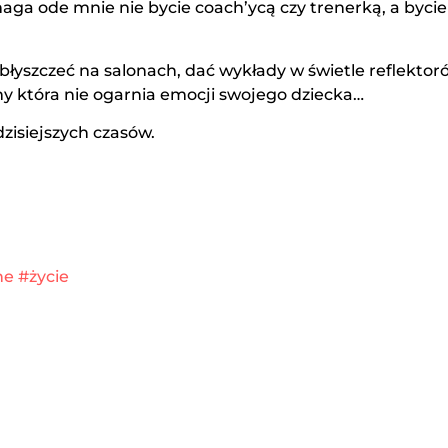
maga ode mnie nie bycie coach’ycą czy trenerką, a byci
błyszczeć na salonach, dać wykłady w świetle reflektor
my która nie ogarnia emocji swojego dziecka…
zisiejszych czasów.
ne
#życie