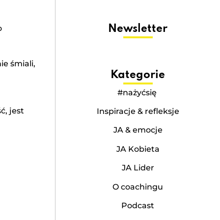
Newsletter
o
e śmiali,
Kategorie
#nażyćsię
, jest
Inspiracje & refleksje
JA & emocje
JA Kobieta
JA Lider
O coachingu
Podcast