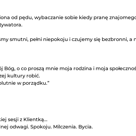
iona od pędu, wybaczanie sobie kiedy pranę znajomeg
tywatora.
y smutni, pełni niepokoju i czujemy się bezbronni, a ni
 Bóg, o co proszą mnie moja rodzina i moja społeczność
j kultury robić.
lutnie w porządku.”
ej sesji z Klientką…
ej odwagi. Spokoju. Milczenia. Bycia.