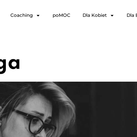
Coaching
poMOC
Dla Kobiet
Dla 
ga