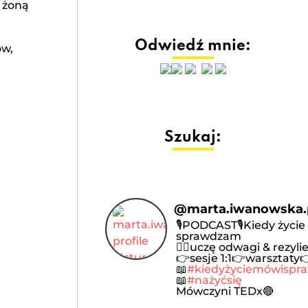
e żoną
Odwiedź mnie:
ów,
Szukaj:
@
marta.iwanowska
🎙️PODCAST🎙️Kiedy życi
sprawdzam
🦸‍♀️uczę odwagi & rezyli
👉sesje 1:1👉warsztaty
📖
#kiedyżyciemówisp
📖
#nażyćsię
Mówczyni TEDx🔴