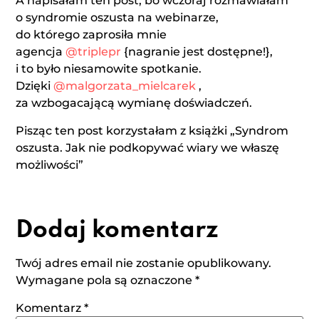
A napisałam ten post, bo wczoraj rozmawiałam
o syndromie oszusta na webinarze,
do którego zaprosiła mnie
agencja
@triplepr
{nagranie jest dostępne!},
i to było niesamowite spotkanie.
Dzięki
@malgorzata_mielcarek
,
za wzbogacającą wymianę doświadczeń.
Pisząc ten post korzystałam z książki „Syndrom
oszusta. Jak nie podkopywać wiary we właszę
możliwości”
Dodaj komentarz
Twój adres email nie zostanie opublikowany.
Wymagane pola są oznaczone
*
Komentarz
*