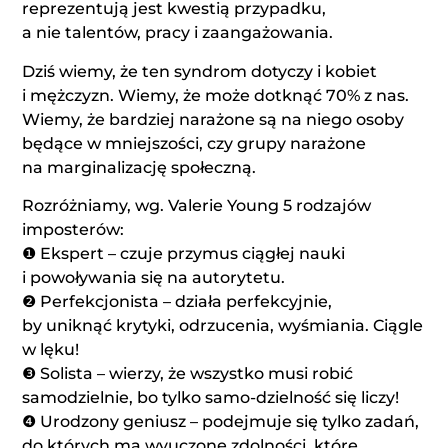
reprezentują jest kwestią przypadku,
a nie talentów, pracy i zaangażowania.
Dziś wiemy, że ten syndrom dotyczy i kobiet
i mężczyzn. Wiemy, że może dotknąć 70% z nas.
Wiemy, że bardziej narażone są na niego osoby
będące w mniejszości, czy grupy narażone
na marginalizację społeczną.
Rozróżniamy, wg. Valerie Young 5 rodzajów
imposterów:
❶ Ekspert – czuje przymus ciągłej nauki
i powoływania się na autorytetu.
❷ Perfekcjonista – działa perfekcyjnie,
by uniknąć krytyki, odrzucenia, wyśmiania. Ciągle
w lęku!
❸ Solista – wierzy, że wszystko musi robić
samodzielnie, bo tylko samo-dzielność się liczy!
❹ Urodzony geniusz – podejmuje się tylko zadań,
do których ma wyuczone zdolności, które