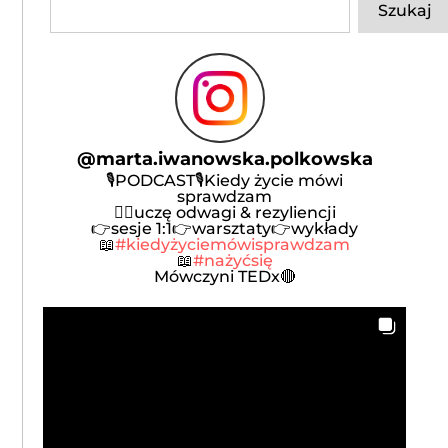
Szukaj
@
marta.iwanowska.polkowska
🎙️PODCAST🎙️Kiedy życie mówi
sprawdzam
🦸‍♀️uczę odwagi & rezyliencji
👉sesje 1:1👉warsztaty👉wykłady
📖
#kiedyżyciemówisprawdzam
📖
#nażyćsię
Mówczyni TEDx🔴