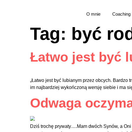
O mnie
Coaching
Tag:
być ro
Łatwo jest być 
„Łatwo jest być lubianym przez obcych. Bardzo 
im najbardziej wykończoną wersję siebie i ma się
Odwaga oczyma 
Dziś trochę prywaty….Mam dwóch Synów, a Oni m