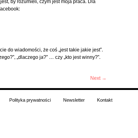
est, by rozumieli, czym jest moja praca. Dla
 facebook:
ie do wiadomości, że coś „jest takie jakie jest”.
ego?”, „dlaczego ja?” … czy „kto jest winny?”.
Next
→
Polityka prywatności
Newsletter
Kontakt