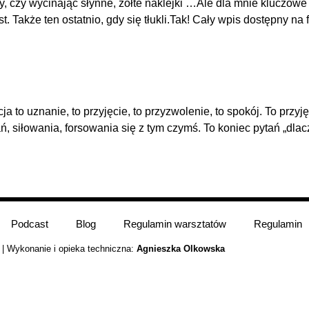
 czy wycinając słynne, żółte naklejki …Ale dla mnie kluczowe j
st. Także ten ostatnio, gdy się tłukli.Tak! Cały wpis dostępny na
 to uznanie, to przyjęcie, to przyzwolenie, to spokój. To przyjęc
 siłowania, forsowania się z tym czymś. To koniec pytań „dlacz
Podcast
Blog
Regulamin warsztatów
Regulamin
| Wykonanie i opieka techniczna:
Agnieszka Olkowska