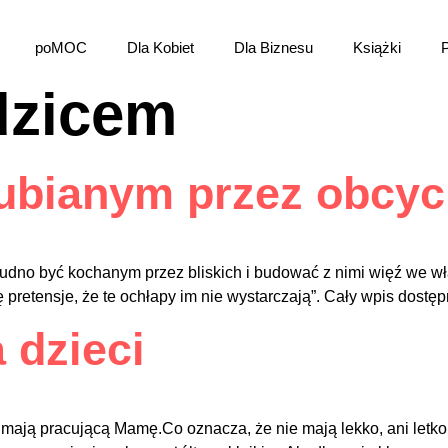
poMOC
Dla Kobiet
Dla Biznesu
Książki
dzicem
lubianym przez obcy
trudno być kochanym przez bliskich i budować z nimi więź we 
 pretensje, że te ochłapy im nie wystarczają”. Cały wpis dostę
dzieci
ają pracującą Mamę.Co oznacza, że nie mają lekko, ani letko